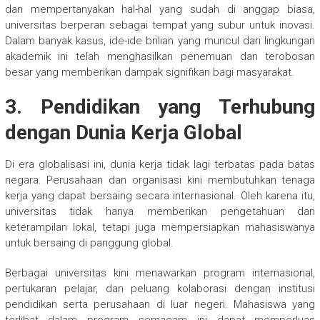
dan mempertanyakan hal-hal yang sudah di anggap biasa,
universitas berperan sebagai tempat yang subur untuk inovasi.
Dalam banyak kasus, ide-ide brilian yang muncul dari lingkungan
akademik ini telah menghasilkan penemuan dan terobosan
besar yang memberikan dampak signifikan bagi masyarakat.
3.
Pendidikan yang Terhubung
dengan Dunia Kerja Global
Di era globalisasi ini, dunia kerja tidak lagi terbatas pada batas
negara. Perusahaan dan organisasi kini membutuhkan tenaga
kerja yang dapat bersaing secara internasional. Oleh karena itu,
universitas tidak hanya memberikan pengetahuan dan
keterampilan lokal, tetapi juga mempersiapkan mahasiswanya
untuk bersaing di panggung global.
Berbagai universitas kini menawarkan program internasional,
pertukaran pelajar, dan peluang kolaborasi dengan institusi
pendidikan serta perusahaan di luar negeri. Mahasiswa yang