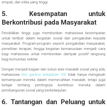
empati, dan etika yang tinggi.
5.
Kesempatan untuk
Berkontribusi pada Masyarakat
Pendidikan tinggi juga memberikan mahasiswa kesempatan
untuk terlibat dalam kegiatan sosial dan pengabdian kepada
masyarakat. Program-program seperti pengabdian masyarakat,
penelitian terapan, hingga kegiatan kemanusiaan menjadi cara
bagi mahasiswa untuk memberikan dampak positif langsung
bagi komunitas sekitar.
Dengan menjadi bagian dari solusi atas masalah sosial yang ada,
mahasiswa
slot garansi kekalahan 100
tidak hanya mengasah
kemampuan mereka dalam memecahkan masalah, tetapi juga
belajar tentang pentingnya kontribusi mereka dalam
pembangunan sosial yang berkelanjutan.
6.
Tantangan dan Peluang untuk