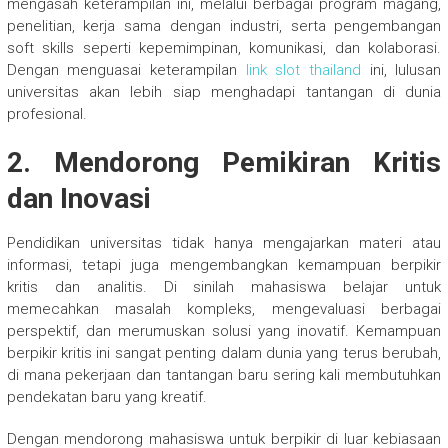
mengasah keterampilan ini, melalui berbagai program magang,
penelitian, kerja sama dengan industri, serta pengembangan
soft skills seperti kepemimpinan, komunikasi, dan kolaborasi.
Dengan menguasai keterampilan
link slot thailand
ini, lulusan
universitas akan lebih siap menghadapi tantangan di dunia
profesional.
2.
Mendorong Pemikiran Kritis
dan Inovasi
Pendidikan universitas tidak hanya mengajarkan materi atau
informasi, tetapi juga mengembangkan kemampuan berpikir
kritis dan analitis. Di sinilah mahasiswa belajar untuk
memecahkan masalah kompleks, mengevaluasi berbagai
perspektif, dan merumuskan solusi yang inovatif. Kemampuan
berpikir kritis ini sangat penting dalam dunia yang terus berubah,
di mana pekerjaan dan tantangan baru sering kali membutuhkan
pendekatan baru yang kreatif.
Dengan mendorong mahasiswa untuk berpikir di luar kebiasaan