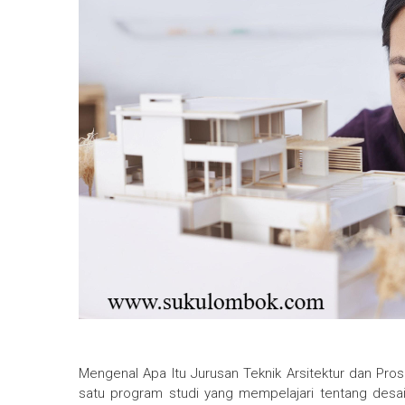
Mengenal Apa Itu Jurusan Teknik Arsitektur dan Pros
satu program studi yang mempelajari tentang des