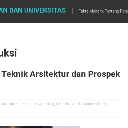
AN DAN UNIVERSITAS
Fakta Menarik Tentang Pend
uksi
 Teknik Arsitektur dan Prospek
,
Jurusan
Konsultan Arsitektur
Mengenal Apa Itu Jurusan Teknik