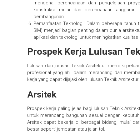
mengenai perencanaan dan pengelolaan proy
konstruksi, mulai dari perencanaan anggaran
pembangunan.
Pemanfaatan Teknologi: Dalam beberapa tahun tera
BIM) menjadi bagian penting dalam dunia arsitek
aplikasi dan teknologi untuk meningkatkan kualitas
Prospek Kerja Lulusan Tek
Lulusan dari jurusan Teknik Arsitektur memiliki pel
profesional yang ahli dalam merancang dan memba
kerja yang dapat dijajaki oleh lulusan Teknik Arsitektur:
Arsitek
Prospek kerja paling jelas bagi lulusan Teknik Arsit
untuk merancang bangunan sesuai dengan kebutuhan k
Arsitek dapat bekerja di berbagai bidang, mulai dar
besar seperti jembatan atau jalan tol.