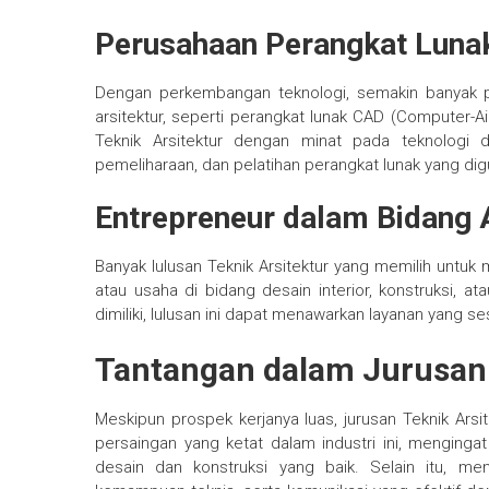
Perusahaan Perangkat Lunak
Dengan perkembangan teknologi, semakin banyak p
arsitektur, seperti perangkat lunak CAD (Computer-Ai
Teknik Arsitektur dengan minat pada teknologi
pemeliharaan, dan pelatihan perangkat lunak yang digu
Entrepreneur dalam Bidang A
Banyak lulusan Teknik Arsitektur yang memilih untuk 
atau usaha di bidang desain interior, konstruksi, a
dimiliki, lulusan ini dapat menawarkan layanan yang 
Tantangan dalam Jurusan 
Meskipun prospek kerjanya luas, jurusan Teknik Arsit
persaingan yang ketat dalam industri ini, mengingat
desain dan konstruksi yang baik. Selain itu, men