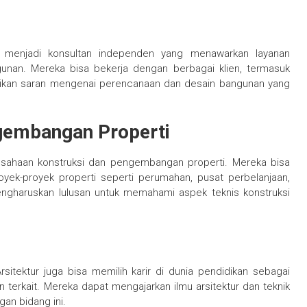
uk menjadi konsultan independen yang menawarkan layanan
unan. Mereka bisa bekerja dengan berbagai klien, termasuk
erikan saran mengenai perencanaan dan desain bangunan yang
ngembangan Properti
erusahaan konstruksi dan pengembangan properti. Mereka bisa
ek-proyek properti seperti perumahan, pusat perbelanjaan,
engharuskan lulusan untuk memahami aspek teknis konstruksi
Arsitektur juga bisa memilih karir di dunia pendidikan sebagai
 terkait. Mereka dapat mengajarkan ilmu arsitektur dan teknik
an bidang ini.