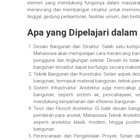
elemen yang mendukung fungsinya dalam masyarakat
merancang dan membangun struktur untuk memenu
tinggal, gedung perkantoran, fasilitas umum, dan berb
Apa yang Dipelajari dalam
Desain Bangunan dan Struktur: Salah satu komp
Mahasiswa akan mempelajari cara merancang bangu
pengguna dan lingkungan sekitar. Desain ini tid
bangunan tersebut dapat berfungsi secara maksima
Teknik Bangunan dan Konstruksi: Selain aspek desa
bangunan, termasuk material bangunan, teknik pem
Sistem Infrastruktur: Arsitektur juga mencaku
bangunan, seperti sistem air, pencahayaan, ven
mendukung kenyamanan dan efisiensi bangunan.
Teori dan Filosofi Arsitektur: Di balik desain ba
pemikiran para arsitek. Mahasiswa Teknik Arsitekt
seperti arsitektur klasik, modern, hingga post
bangunan.
Perencanaan dan Pengelolaan Proyek: Selain de