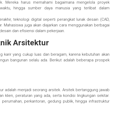
ek. Mereka harus memahami bagaimana mengelola proyek
, waktu, hingga sumber daya manusia yang terlibat dalam
khir, teknologi digital seperti perangkat lunak desain (CAD,
tur. Mahasiswa juga akan diajarkan cara menggunakan berbagai
 desain dan efisiensi dalam pekerjaan.
nik Arsitektur
uang karir yang cukup luas dan beragam, karena kebutuhan akan
ngun bangunan selalu ada. Berikut adalah beberapa prospek
ektur adalah menjadi seorang arsitek. Arsitek bertanggung jawab
lien, peraturan yang ada, serta kondisi lingkungan sekitar.
i perumahan, perkantoran, gedung publik, hingga infrastruktur