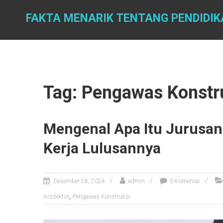
Skip
to
FAKTA MENARIK TENTANG PENDIDIK
content
Tag: Pengawas Konstr
Mengenal Apa Itu Jurusan
Kerja Lulusannya
Desember 28, 2024
admin
0 Komentar
,
Arsitektur
Pengawas Konstruksi