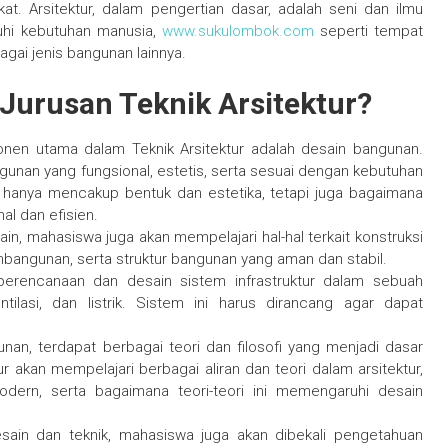
. Arsitektur, dalam pengertian dasar, adalah seni dan ilmu
hi kebutuhan manusia,
www.sukulombok.com
seperti tempat
agai jenis bangunan lainnya.
 Jurusan Teknik Arsitektur?
onen utama dalam Teknik Arsitektur adalah desain bangunan.
nan yang fungsional, estetis, serta sesuai dengan kebutuhan
ak hanya mencakup bentuk dan estetika, tetapi juga bagaimana
l dan efisien.
in, mahasiswa juga akan mempelajari hal-hal terkait konstruksi
bangunan, serta struktur bangunan yang aman dan stabil.
p perencanaan dan desain sistem infrastruktur dalam sebuah
tilasi, dan listrik. Sistem ini harus dirancang agar dapat
ngunan, terdapat berbagai teori dan filosofi yang menjadi dasar
ur akan mempelajari berbagai aliran dan teori dalam arsitektur,
modern, serta bagaimana teori-teori ini memengaruhi desain
sain dan teknik, mahasiswa juga akan dibekali pengetahuan