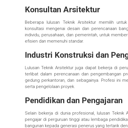
Konsultan Arsitektur
Beberapa lulusan Teknik Arsitektur memilih unt
konsultasi mengenai desain dan perencanaan bang
individu, perusahaan, dan pemerintah, untuk memb
efisien dan memenuhi standar.
Industri Konstruksi dan Pe
Lulusan Teknik Arsitektur juga dapat bekerja di p
terlibat dalam perencanaan dan pengembangan proy
gedung perkantoran, dan sebagainya. Profesi ini m
serta pengelolaan proyek.
Pendidikan dan Pengajaran
Selain bekerja di dunia profesional, lulusan Teknik 
pengajar di perguruan tinggi atau lembaga pendidikan
bangunan kepada generasi penerus yang tertarik deng