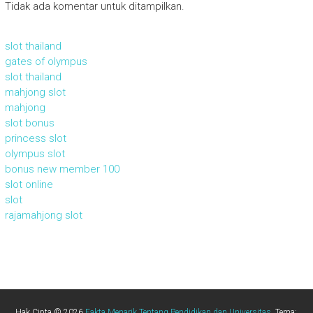
Tidak ada komentar untuk ditampilkan.
slot thailand
gates of olympus
slot thailand
mahjong slot
mahjong
slot bonus
princess slot
olympus slot
bonus new member 100
slot online
slot
rajamahjong slot
Hak Cipta © 2026
Fakta Menarik Tentang Pendidikan dan Universitas
. Tema: