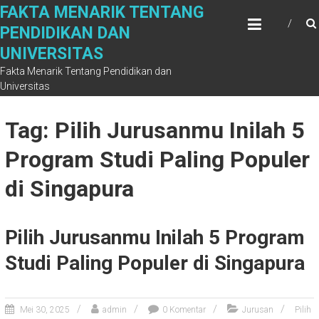
Skip
FAKTA MENARIK TENTANG
to
PENDIDIKAN DAN
content
UNIVERSITAS
Fakta Menarik Tentang Pendidikan dan
Universitas
Tag: Pilih Jurusanmu Inilah 5
Program Studi Paling Populer
di Singapura
Pilih Jurusanmu Inilah 5 Program
Studi Paling Populer di Singapura
Mei 30, 2025
admin
0 Komentar
Jurusan
Pilih