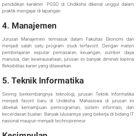
pendidikan karakter. PGSD di Undiksha dikenal unggul dalam
praktik mengajar di lapangan.
4. Manajemen
Jurusan Manajemen termasuk dalam Fakultas Ekonomi dan
menjadi salah satu program studi terfavorit. Dengan materi
pembelajaran seputar pemasaran, keuangan, sumber daya
manusia, dan kewirausahaan, jurusan ini banyak diminati karena
fleksibilitas karier yang ditawarkan.
5. Teknik Informatika
Seiring berkembangnya teknologi, jurusan Teknik Informatika
menjadi favorit baru di Undiksha. Mahasiswa di jurusan ini
dibekali kemampuan pemrograman, sistem informasi, dan
kecerdasan buatan. Banyak lulusannya yang bekerja di bidang IT
nasional maupun menjadi technopreneur.
Kesimpulan