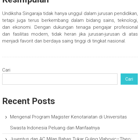
Undiksha Singaraja tidak hanya unggul dalam jurusan pendidikan,
tetapi juga terus berkembang dalam bidang sains, teknologi,
dan ekonomi. Dengan dukungan tenaga pengajar profesional
dan fasilitas modern, tidak heran jika jurusan-jurusan di atas
menjadi favorit dan berdaya saing tinggi di tingkat nasional.
Cari
Cari
Recent Posts
Mengenal Program Magister Kenotariatan di Universitas
Swasta Indonesia Peluang dan Manfaatnya
Juventus dan AC Milan Bahas Tukar Guling Vlahovic–Theo: