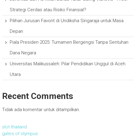
Strategi Cerdas atau Risiko Finansial?
Pilihan Jurusan Favorit di Undiksha Singaraja untuk Masa
Depan
Piala Presiden 2025: Turnamen Bergengsi Tanpa Sentuhan
Dana Negara
Universitas Malikussaleh: Pilar Pendidikan Unggul di Aceh
Utara
Recent Comments
Tidak ada komentar untuk ditampilkan.
slot thailand
gates of olympus