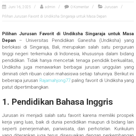
Juni 16, 2025
admin
0 Komentar
Jurusan
Pilihan Jurusan Favorit di Undiksha Singaraja untuk Masa Depan
Pilihan Jurusan Favorit di Undiksha Singaraja untuk Masa
Depan
– Universitas Pendidikan Ganesha (Undiksha) yang
berlokasi di Singaraja, Bali, merupakan salah satu perguruan
tinggi negeri terkemuka di Indonesia, khususnya dalam bidang
pendidikan. Tidak hanya mencetak tenaga pendidik berkualitas,
Undiksha juga menawarkan berbagai jurusan unggulan yang
diminati oleh ribuan calon mahasiswa setiap tahunnya. Berikut ini
beberapa jurusan
Rajamahjong77
paling favorit di Undiksha yang
patut dipertimbangkan.
1. Pendidikan Bahasa Inggris
Jurusan ini menjadi salah satu favorit karena memiliki prospek
kerja yang luas, baik di dunia pendidikan maupun di bidang lain
seperti penerjemahan, pariwisata, dan perhotelan. Kurikulum
yang diterapkan juga terus disesuaikan dengan perkembangan