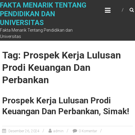
Skip
FAKTA MENARIK TENTANG
to
PENDIDIKAN DAN
content
UNIVERSITAS
Fakta Menarik Tentang Pendidikan dan
Universitas
Tag: Prospek Kerja Lulusan
Prodi Keuangan Dan
Perbankan
Prospek Kerja Lulusan Prodi
Keuangan Dan Perbankan, Simak!
Desember 26, 2024
admin
0 Komentar