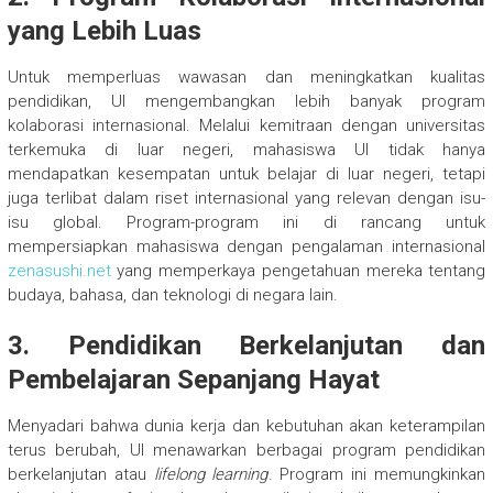
yang Lebih Luas
Untuk memperluas wawasan dan meningkatkan kualitas
pendidikan, UI mengembangkan lebih banyak program
kolaborasi internasional. Melalui kemitraan dengan universitas
terkemuka di luar negeri, mahasiswa UI tidak hanya
mendapatkan kesempatan untuk belajar di luar negeri, tetapi
juga terlibat dalam riset internasional yang relevan dengan isu-
isu global. Program-program ini di rancang untuk
mempersiapkan mahasiswa dengan pengalaman internasional
zenasushi.net
yang memperkaya pengetahuan mereka tentang
budaya, bahasa, dan teknologi di negara lain.
3.
Pendidikan Berkelanjutan dan
Pembelajaran Sepanjang Hayat
Menyadari bahwa dunia kerja dan kebutuhan akan keterampilan
terus berubah, UI menawarkan berbagai program pendidikan
berkelanjutan atau
lifelong learning
. Program ini memungkinkan