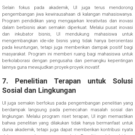
Selain fokus pada akademik, UI juga terus mendorong
pengembangan jiwa kewirausahaan di kalangan mahasiswanya.
Program pendidikan yang mengajarkan kreativitas dan inovasi
dalam berbisnis akan semakin diperkuat. Melalui pusat inovasi
dan inkubator bisnis, UI mendukung mahasiswa untuk
mengembangkan ide-ide bisnis yang tidak hanya berorientasi
pada keuntungan, tetapi juga memberikan dampak positif bagi
masyarakat. Program ini memberi ruang bagi mahasiswa untuk
berkolaborasi dengan pengusaha dan pemangku kepentingan
lainnya guna mewujudkan proyek-proyek inovatif.
7.
Penelitian Terapan untuk Solusi
Sosial dan Lingkungan
UI juga semakin berfokus pada pengembangan penelitian yang
berdampak langsung pada pemecahan masalah sosial dan
lingkungan. Melalui program riset terapan, UI ingin memastikan
bahwa penelitian yang dilakukan tidak hanya bermanfaat untuk
dunia akademik, tetapi juga dapat memberikan kontribusi nyata