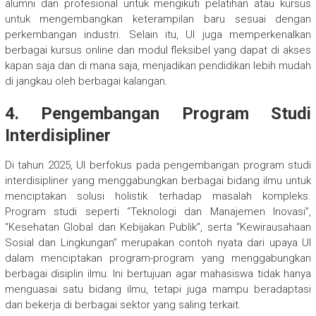
alumni dan profesional untuk mengikuti pelatihan atau kursus
untuk mengembangkan keterampilan baru sesuai dengan
perkembangan industri. Selain itu, UI juga memperkenalkan
berbagai kursus online dan modul fleksibel yang dapat di akses
kapan saja dan di mana saja, menjadikan pendidikan lebih mudah
di jangkau oleh berbagai kalangan.
4.
Pengembangan Program Studi
Interdisipliner
Di tahun 2025, UI berfokus pada pengembangan program studi
interdisipliner yang menggabungkan berbagai bidang ilmu untuk
menciptakan solusi holistik terhadap masalah kompleks.
Program studi seperti “Teknologi dan Manajemen Inovasi”,
“Kesehatan Global dan Kebijakan Publik”, serta “Kewirausahaan
Sosial dan Lingkungan” merupakan contoh nyata dari upaya UI
dalam menciptakan program-program yang menggabungkan
berbagai disiplin ilmu. Ini bertujuan agar mahasiswa tidak hanya
menguasai satu bidang ilmu, tetapi juga mampu beradaptasi
dan bekerja di berbagai sektor yang saling terkait.