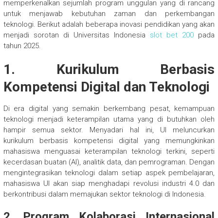
memperkenalkan sejumlah program unggulan yang di rancang
untuk menjawab kebutuhan zaman dan perkembangan
teknologi. Berikut adalah beberapa inovasi pendidikan yang akan
menjadi sorotan di Universitas Indonesia
slot bet 200
pada
tahun 2025.
1.
Kurikulum Berbasis
Kompetensi Digital dan Teknologi
Di era digital yang semakin berkembang pesat, kemampuan
teknologi menjadi keterampilan utama yang di butuhkan oleh
hampir semua sektor. Menyadari hal ini, UI meluncurkan
kurikulum berbasis kompetensi digital yang memungkinkan
mahasiswa menguasai keterampilan teknologi terkini, seperti
kecerdasan buatan (AI), analitik data, dan pemrograman. Dengan
mengintegrasikan teknologi dalam setiap aspek pembelajaran,
mahasiswa UI akan siap menghadapi revolusi industri 4.0 dan
berkontribusi dalam memajukan sektor teknologi di Indonesia.
2.
Program Kolaborasi Internasional