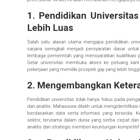
1.
Pendidikan Universita
Lebih Luas
Salah satu alasan utama mengapa pendidikan univ
sarjana seringkali menjadi persyaratan dasar unt
lembaga pemerintah yang mensyaratkan kualifikasi p
Gelar universitas membuka akses ke peluang kari
pekerjaan yang memiliki prospek gaji yang lebih tinggi 
2.
Mengembangkan Keteramp
Pendidikan universitas tidak hanya fokus pada pengaja
dan analitis. Mahasiswa dilatih untuk mengidentifika
berdasarkan data serta informasi yang tersedia. Ke
sektor, terutama dalam dunia yang serba cepat dan
analitis dan strategis memberi keuntungan kompetitif 