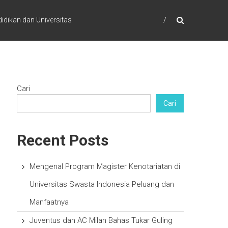
idikan dan Universitas
Cari
Cari
Recent Posts
Mengenal Program Magister Kenotariatan di
Universitas Swasta Indonesia Peluang dan
Manfaatnya
Juventus dan AC Milan Bahas Tukar Guling