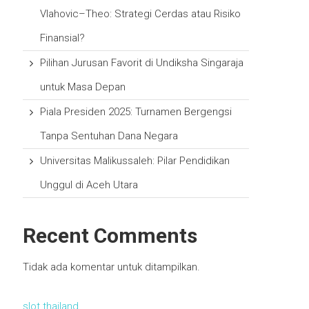
Vlahovic–Theo: Strategi Cerdas atau Risiko
Finansial?
Pilihan Jurusan Favorit di Undiksha Singaraja
untuk Masa Depan
Piala Presiden 2025: Turnamen Bergengsi
Tanpa Sentuhan Dana Negara
Universitas Malikussaleh: Pilar Pendidikan
Unggul di Aceh Utara
Recent Comments
Tidak ada komentar untuk ditampilkan.
slot thailand