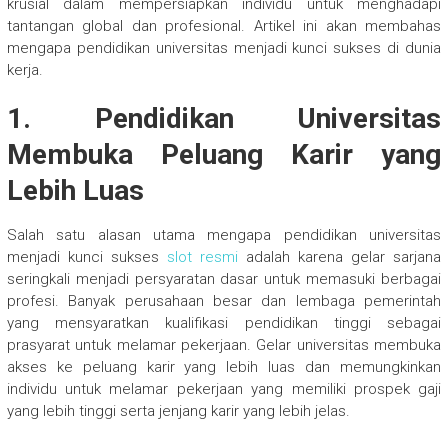
krusial dalam mempersiapkan individu untuk menghadapi
tantangan global dan profesional. Artikel ini akan membahas
mengapa pendidikan universitas menjadi kunci sukses di dunia
kerja.
1.
Pendidikan Universitas
Membuka Peluang Karir yang
Lebih Luas
Salah satu alasan utama mengapa pendidikan universitas
menjadi kunci sukses
slot resmi
adalah karena gelar sarjana
seringkali menjadi persyaratan dasar untuk memasuki berbagai
profesi. Banyak perusahaan besar dan lembaga pemerintah
yang mensyaratkan kualifikasi pendidikan tinggi sebagai
prasyarat untuk melamar pekerjaan. Gelar universitas membuka
akses ke peluang karir yang lebih luas dan memungkinkan
individu untuk melamar pekerjaan yang memiliki prospek gaji
yang lebih tinggi serta jenjang karir yang lebih jelas.