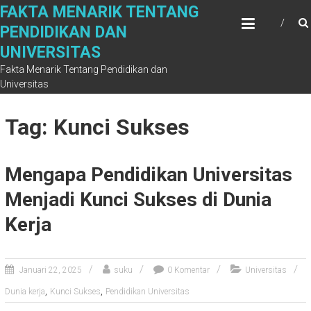
Skip
FAKTA MENARIK TENTANG
to
PENDIDIKAN DAN
content
UNIVERSITAS
Fakta Menarik Tentang Pendidikan dan
Universitas
Tag: Kunci Sukses
Mengapa Pendidikan Universitas
Menjadi Kunci Sukses di Dunia
Kerja
Januari 22, 2025
suku
0 Komentar
Universitas
,
,
Dunia kerja
Kunci Sukses
Pendidikan Universitas