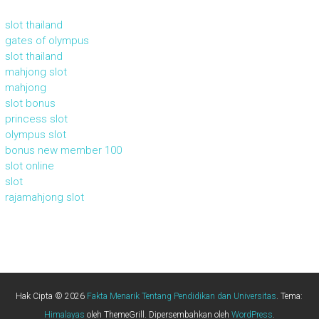
slot thailand
gates of olympus
slot thailand
mahjong slot
mahjong
slot bonus
princess slot
olympus slot
bonus new member 100
slot online
slot
rajamahjong slot
Hak Cipta © 2026
Fakta Menarik Tentang Pendidikan dan Universitas
. Tema:
Himalayas
oleh ThemeGrill. Dipersembahkan oleh
WordPress
.