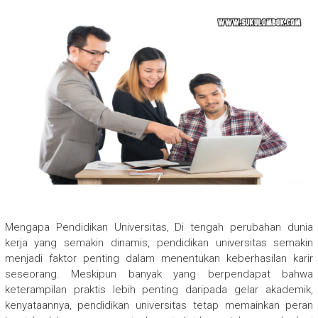
Mengapa Pendidikan Universitas, Di tengah perubahan dunia
kerja yang semakin dinamis, pendidikan universitas semakin
menjadi faktor penting dalam menentukan keberhasilan karir
seseorang. Meskipun banyak yang berpendapat bahwa
keterampilan praktis lebih penting daripada gelar akademik,
kenyataannya, pendidikan universitas tetap memainkan peran