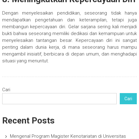
Dengan menyelesaikan pendidikan, seseorang tidak hanya
mendapatkan pengetahuan dan keterampilan, tetapi juga
membangun kepercayaan diri. Gelar sarjana sering kali menjadi
bukti bahwa seseorang memiliki dedikasi dan kemampuan untuk
menyelesaikan tantangan besar. Kepercayaan diri ini sangat
penting dalam dunia kerja, di mana seseorang harus mampu
mengambil inisiatif, berbicara di depan umum, dan menghadapi
situasi yang menuntut.
Cari
Cari
Recent Posts
Mengenal Program Magister Kenotariatan di Universitas