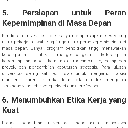
5.
Persiapan untuk Peran
Kepemimpinan di Masa Depan
Pendidikan universitas tidak hanya mempersiapkan seseorang
untuk pekerjaan awal, tetapi juga untuk peran kepemimpinan di
masa depan. Banyak program pendidikan tinggi menawarkan
kesempatan untuk mengembangkan keterampilan
kepemimpinan, seperti kemampuan memimpin tim, manajemen
proyek, dan pengambilan keputusan strategis. Para lulusan
universitas sering kali lebih siap untuk mengambil posisi
manajerial karena mereka telah dilatih untuk mengelola
tantangan yang lebih kompleks di dunia profesional.
6.
Menumbuhkan Etika Kerja yang
Kuat
Proses pendidikan universitas mengajarkan mahasiswa